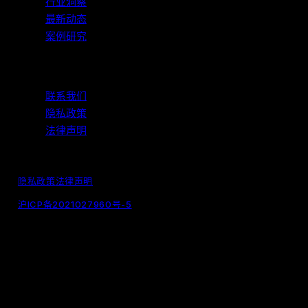
行业洞察
最新动态
案例研究
支持与合规
联系我们
隐私政策
法律声明
© 2026 WeView 纬景储能. 保留所有权利.
隐私政策
法律声明
沪ICP备2021027960号-5
｜
沪公网安备31011002006376号