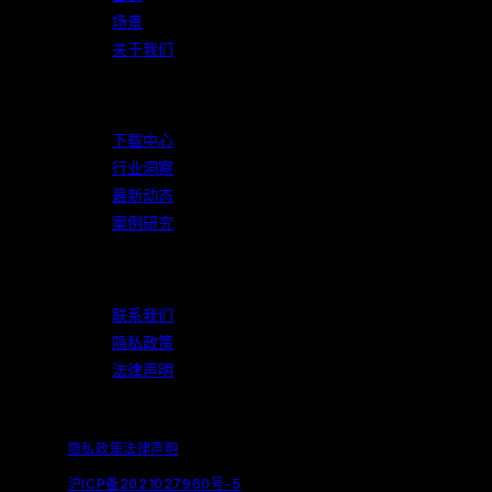
场景
关于我们
资源
下载中心
行业洞察
最新动态
案例研究
支持与合规
联系我们
隐私政策
法律声明
© 2026 WeView 纬景储能. 保留所有权利.
隐私政策
法律声明
沪ICP备2021027960号-5
｜
沪公网安备31011002006376号