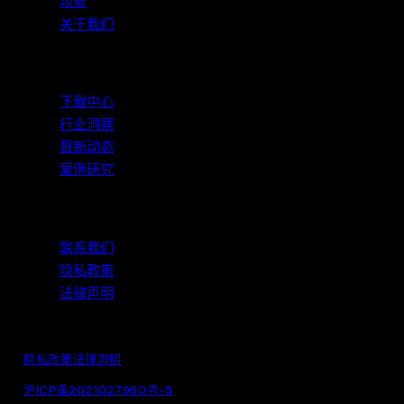
场景
关于我们
资源
下载中心
行业洞察
最新动态
案例研究
支持与合规
联系我们
隐私政策
法律声明
© 2026 WeView 纬景储能. 保留所有权利.
隐私政策
法律声明
沪ICP备2021027960号-5
｜
沪公网安备31011002006376号