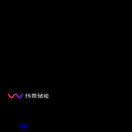
为什么国家电网无法支撑AIDC发展
2026年5月
行业洞察
新型电网建设提速：长时储能成为算力网的核
心底座
2026年5月
探索
首页